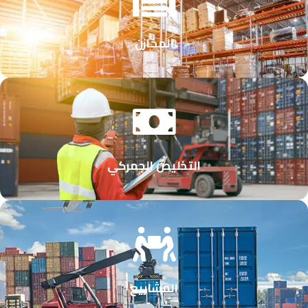
المخازن
التخليص الجمركي
المشاريع