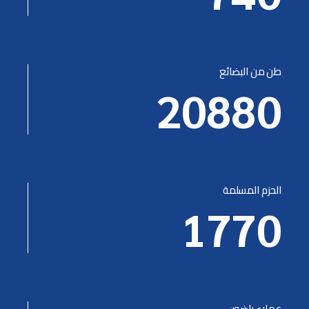
طن من البضائع
20880
الحزم المسلمة
1770
عملاء راضون